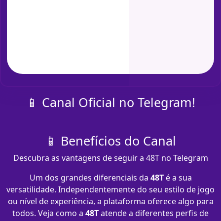
📱 Canal Oficial no Telegram!
📱 Benefícios do Canal
Descubra as vantagens de seguir a 48T no Telegram
Um dos grandes diferenciais da
48T
é a sua
versatilidade. Independentemente do seu estilo de jogo
ou nível de experiência, a plataforma oferece algo para
todos. Veja como a
48T
atende a diferentes perfis de