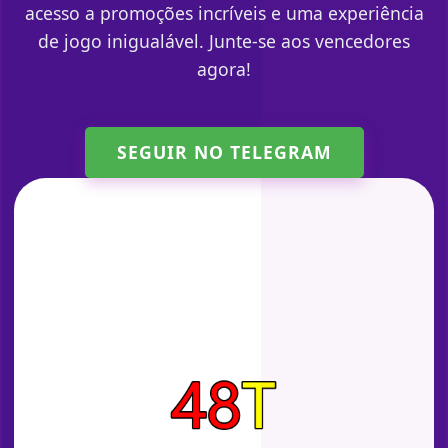
acesso a promoções incríveis e uma experiência
de jogo inigualável. Junte-se aos vencedores
agora!
SEGUIR NO TELEGRAM