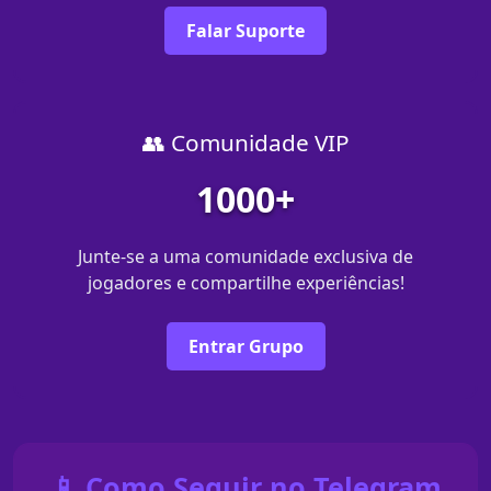
Falar Suporte
👥 Comunidade VIP
1000+
Junte-se a uma comunidade exclusiva de
jogadores e compartilhe experiências!
Entrar Grupo
📱 Como Seguir no Telegram