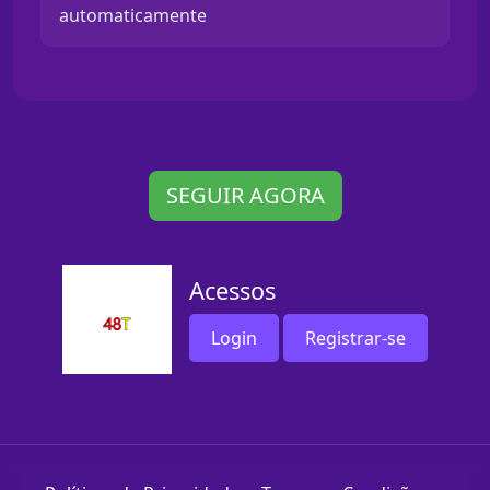
automaticamente
SEGUIR AGORA
Acessos
Login
Registrar-se