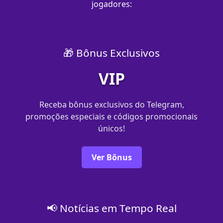
jogadores:
🎁 Bônus Exclusivos
VIP
Receba bônus exclusivos do Telegram,
promoções especiais e códigos promocionais
únicos!
Ver Bônus
📢 Notícias em Tempo Real