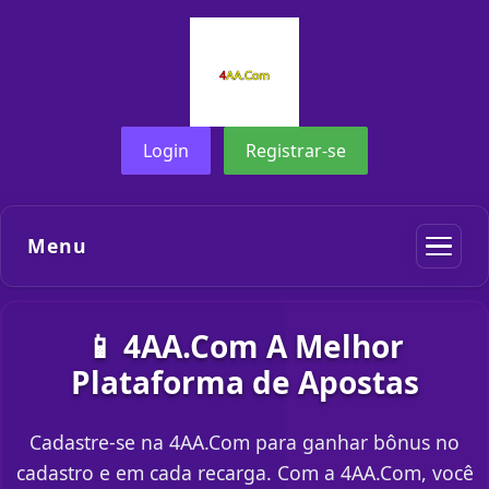
Login
Registrar-se
Menu
📱 4AA.Com A Melhor
Plataforma de Apostas
Cadastre-se na 4AA.Com para ganhar bônus no
cadastro e em cada recarga. Com a 4AA.Com, você