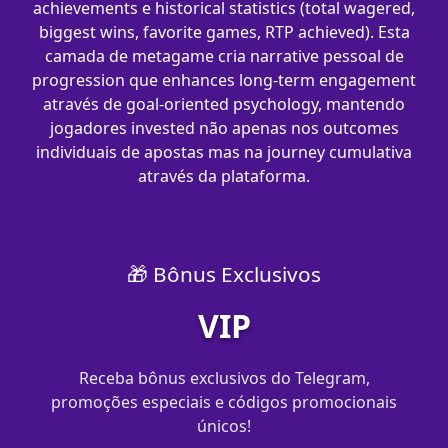
achievements e historical statistics (total wagered,
biggest wins, favorite games, RTP achieved). Esta
camada de metagame cria narrative pessoal de
progression que enhances long-term engagement
através de goal-oriented psychology, mantendo
jogadores invested não apenas nos outcomes
individuais de apostas mas na journey cumulativa
através da plataforma.
🎁 Bônus Exclusivos
VIP
Receba bônus exclusivos do Telegram,
promoções especiais e códigos promocionais
únicos!