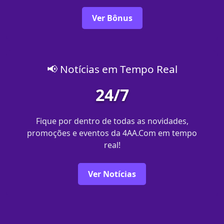
Ver Bônus
📢 Notícias em Tempo Real
24/7
Fique por dentro de todas as novidades,
promoções e eventos da 4AA.Com em tempo
real!
Ver Notícias