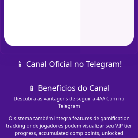
📱 Canal Oficial no Telegram!
📱 Benefícios do Canal
Descubra as vantagens de seguir a 4AA.Com no
Telegram
O sistema também integra features de gamification
tracking onde jogadores podem visualizar seu VIP tier
progress, accumulated comp points, unlocked