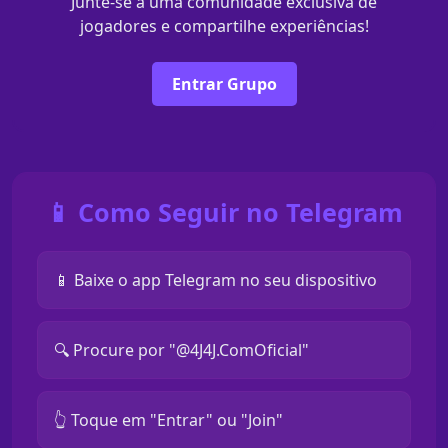
Junte-se a uma comunidade exclusiva de
jogadores e compartilhe experiências!
Entrar Grupo
📱 Como Seguir no Telegram
📱 Baixe o app Telegram no seu dispositivo
🔍 Procure por "@4J4J.ComOficial"
👆 Toque em "Entrar" ou "Join"