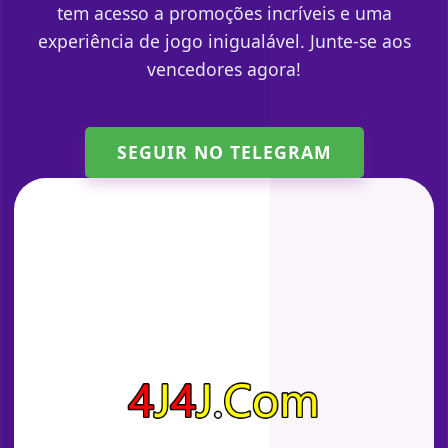
tem acesso a promoções incríveis e uma
experiência de jogo inigualável. Junte-se aos
vencedores agora!
SEGUIR NO TELEGRAM