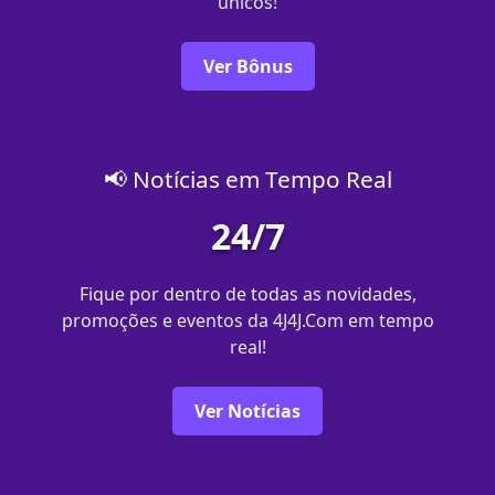
únicos!
Ver Bônus
📢 Notícias em Tempo Real
24/7
Fique por dentro de todas as novidades,
promoções e eventos da 4J4J.Com em tempo
real!
Ver Notícias