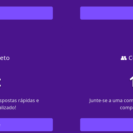
reto
👥 
t
espostas rápidas e
Junte-se a uma com
lizado!
compa
e