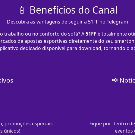
📱 Benefícios do Canal
Descubra as vantagens de seguir a 51FF no Telegram
do trabalho ou no conforto do sofá? A
51FF
é totalmente oti
ercados de apostas esportivas diretamente do seu smartph
icativo dedicado disponível para download, tornando o ac
sivos
📢 Notí
m, promoções especiais
Fique por dentro d
s únicos!
eventos 