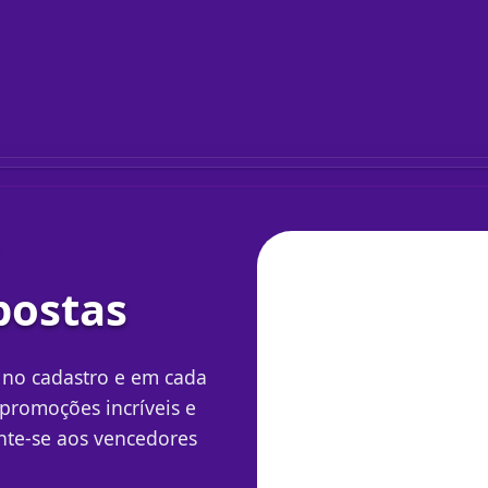
postas
 no cadastro e em cada
 promoções incríveis e
unte-se aos vencedores