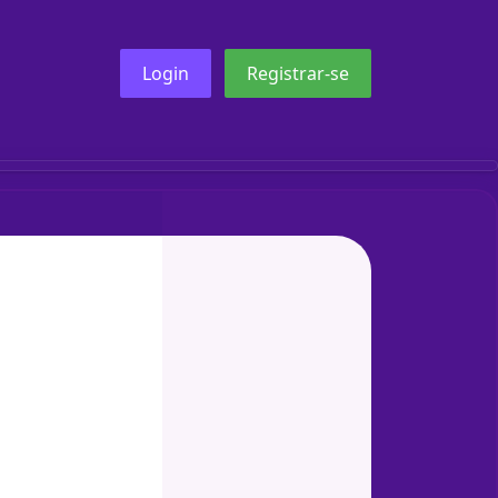
Login
Registrar-se