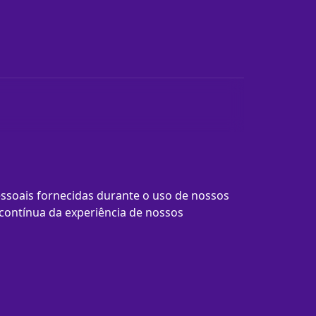
essoais fornecidas durante o uso de nossos
 contínua da experiência de nossos