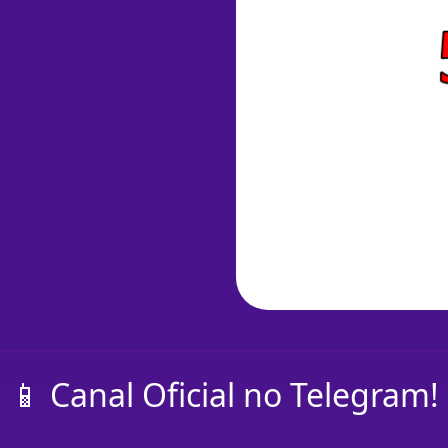
📱 Canal Oficial no Telegram!