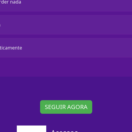
erder nada
a
aticamente
SEGUIR AGORA