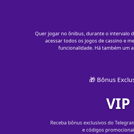
Quer jogar no ônibus, durante o intervalo 
acessar todos os jogos de cassino e m
funcionalidade. Há também um apl
🎁 Bônus Exclu
VIP
Receba bônus exclusivos do Telegra
e códigos promocionai