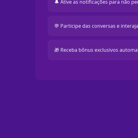
🔔 Ative as notificações para não p
💬 Participe das conversas e interaj
🎁 Receba bônus exclusivos autom