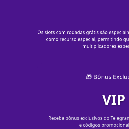
Os slots com rodadas grátis são especial
como recurso especial, permitindo qu
multiplicadores espe
🎁 Bônus Exclu
VIP
Receba bônus exclusivos do Telegra
e códigos promocionai