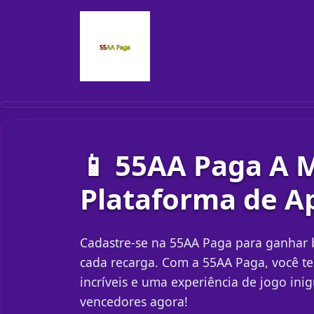
📱 55AA Paga A 
Plataforma de A
Cadastre-se na 55AA Paga para ganhar 
cada recarga. Com a 55AA Paga, você t
incríveis e uma experiência de jogo inig
vencedores agora!