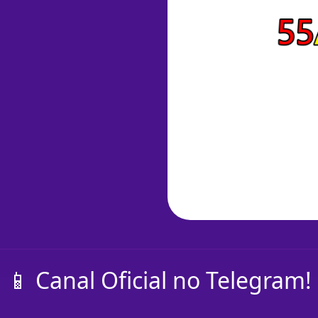
📱 Canal Oficial no Telegram!