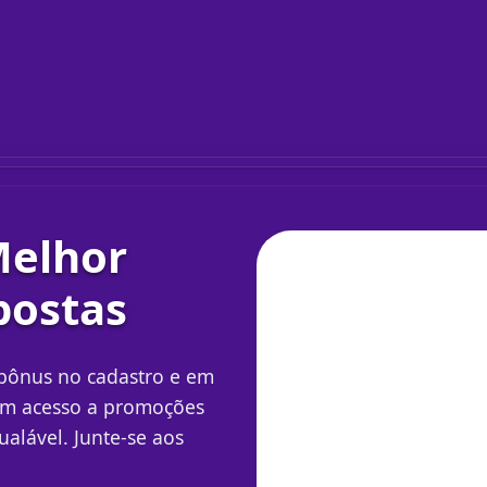
Melhor
postas
bônus no cadastro e em
em acesso a promoções
ualável. Junte-se aos