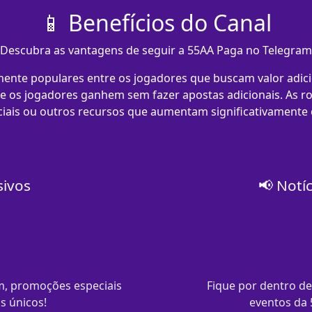
📱 Benefícios do Canal
Descubra as vantagens de seguir a 55AA Paga no Telegram
mente populares entre os jogadores que buscam valor adici
e os jogadores ganhem sem fazer apostas adicionais. As r
ciais ou outros recursos que aumentam significativamente 
sivos
📢 Notí
m, promoções especiais
Fique por dentro d
s únicos!
eventos da 