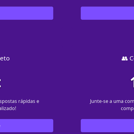
reto
👥 
t
espostas rápidas e
Junte-se a uma com
lizado!
compa
e