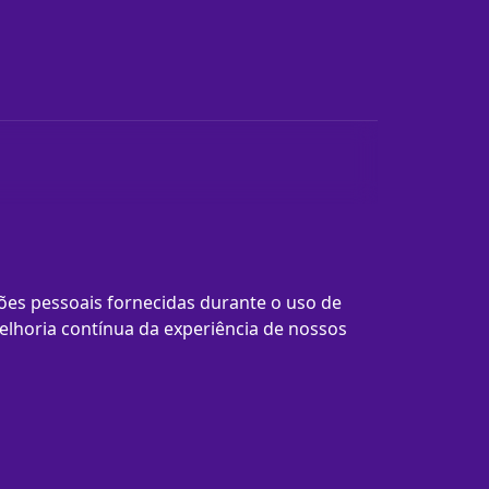
ões pessoais fornecidas durante o uso de
elhoria contínua da experiência de nossos