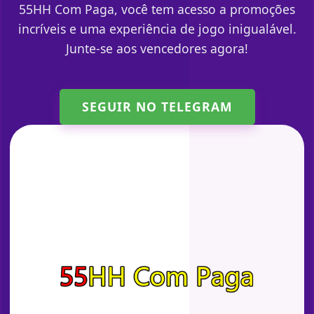
55HH Com Paga, você tem acesso a promoções
incríveis e uma experiência de jogo inigualável.
Junte-se aos vencedores agora!
SEGUIR NO TELEGRAM