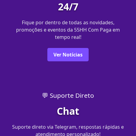
24/7
Fique por dentro de todas as novidades,
promoções e eventos da 55HH Com Paga em
tempo real!
Ver Notícias
💬 Suporte Direto
Chat
Suporte direto via Telegram, respostas rápidas e
atendimento personalizado!