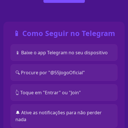
📱 Como Seguir no Telegram
📱 Baixe o app Telegram no seu dispositivo
🔍 Procure por "@55JogoOficial"
👆 Toque em "Entrar" ou "Join"
🔔 Ative as notificações para não perder
nada