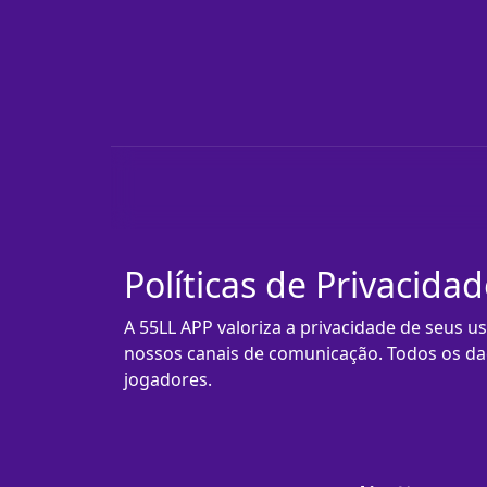
Políticas de Privacida
A 55LL APP valoriza a privacidade de seus 
nossos canais de comunicação. Todos os dad
jogadores.