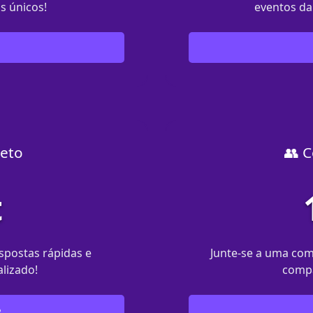
s únicos!
eventos da
reto
👥 
t
espostas rápidas e
Junte-se a uma com
lizado!
compa
e