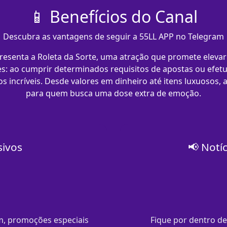
📱 Benefícios do Canal
Descubra as vantagens de seguir a 55LL APP no Telegram
esenta a Roleta da Sorte, uma atração que promete elevar 
es: ao cumprir determinados requisitos de apostas ou efetu
 incríveis. Desde valores em dinheiro até itens luxuosos, 
para quem busca uma dose extra de emoção.
sivos
📢 Notí
m, promoções especiais
Fique por dentro d