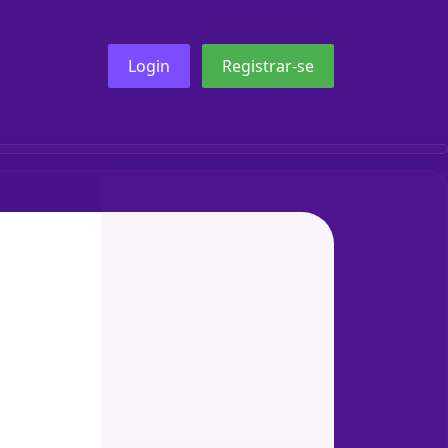
Login
Registrar-se