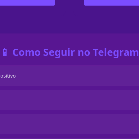
📱 Como Seguir no Telegram
ositivo