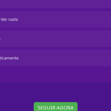
erder nada
a
aticamente
SEGUIR AGORA