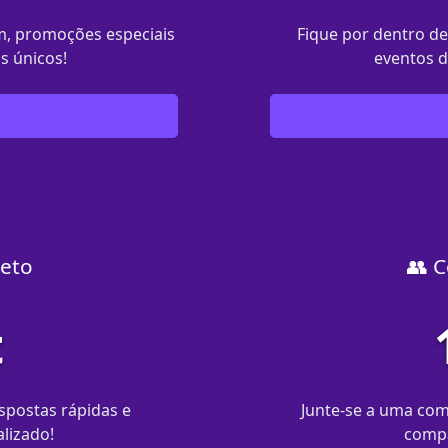
m, promoções especiais
Fique por dentro d
s únicos!
eventos 
reto
👥 
t
espostas rápidas e
Junte-se a uma com
lizado!
compa