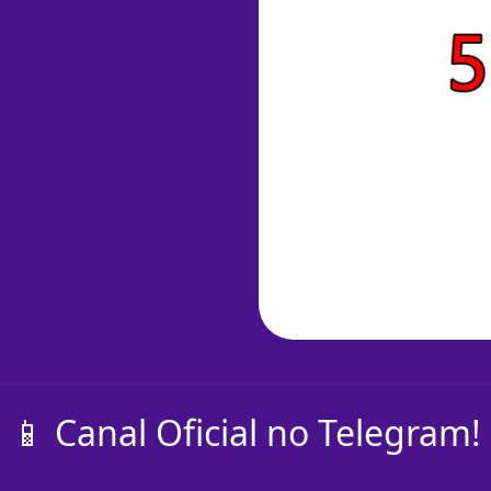
📱 Canal Oficial no Telegram!