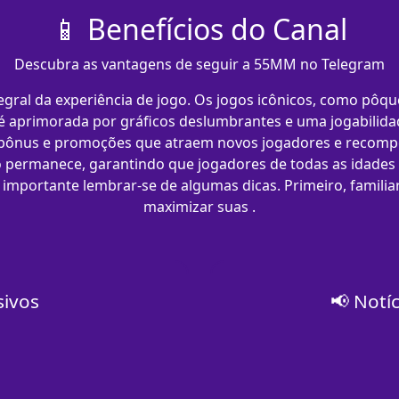
📱 Benefícios do Canal
Descubra as vantagens de seguir a 55MM no Telegram
gral da experiência de jogo. Os jogos icônicos, como pôqu
e é aprimorada por gráficos deslumbrantes e uma jogabilida
ônus e promoções que atraem novos jogadores e recompe
co permanece, garantindo que jogadores de todas as idades 
 importante lembrar-se de algumas dicas. Primeiro, familia
maximizar suas .
sivos
📢 Notí