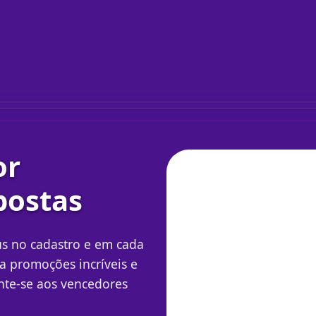
or
postas
s no cadastro e em cada
a promoções incríveis e
unte-se aos vencedores