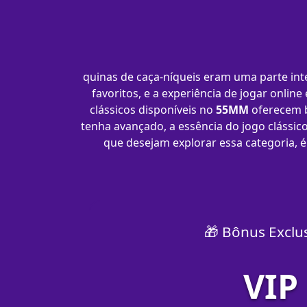
quinas de caça-níqueis eram uma parte inte
favoritos, e a experiência de jogar onlin
clássicos disponíveis no
55MM
oferecem b
tenha avançado, a essência do jogo clássi
que desejam explorar essa categoria, é
🎁 Bônus Exclu
VIP