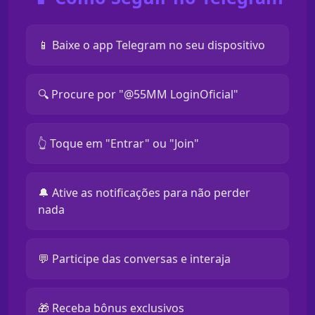
📱 Baixe o app Telegram no seu dispositivo
🔍 Procure por "@55MM LoginOficial"
👆 Toque em "Entrar" ou "Join"
🔔 Ative as notificações para não perder
nada
💬 Participe das conversas e interaja
🎁 Receba bônus exclusivos