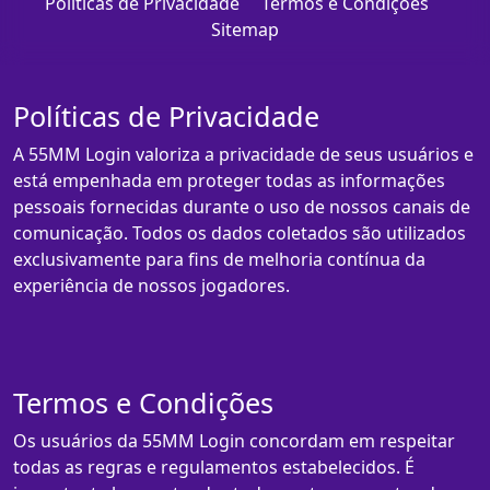
Políticas de Privacidade
Termos e Condições
Sitemap
Políticas de Privacidade
A 55MM Login valoriza a privacidade de seus usuários e
está empenhada em proteger todas as informações
pessoais fornecidas durante o uso de nossos canais de
comunicação. Todos os dados coletados são utilizados
exclusivamente para fins de melhoria contínua da
experiência de nossos jogadores.
Termos e Condições
Os usuários da 55MM Login concordam em respeitar
todas as regras e regulamentos estabelecidos. É