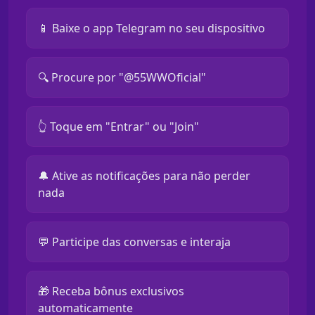
📱 Baixe o app Telegram no seu dispositivo
🔍 Procure por "@55WWOficial"
👆 Toque em "Entrar" ou "Join"
🔔 Ative as notificações para não perder
nada
💬 Participe das conversas e interaja
🎁 Receba bônus exclusivos
automaticamente