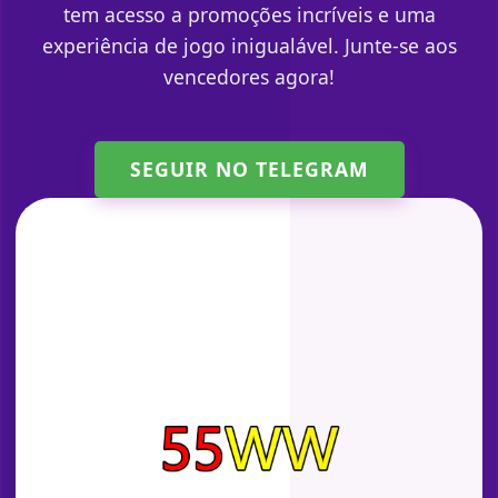
tem acesso a promoções incríveis e uma
experiência de jogo inigualável. Junte-se aos
vencedores agora!
SEGUIR NO TELEGRAM