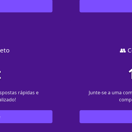
reto
👥 
t
espostas rápidas e
Junte-se a uma com
lizado!
compa
e