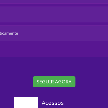
a
aticamente
SEGUIR AGORA
Acessos