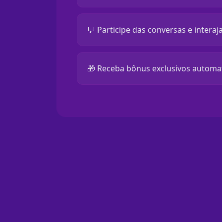
💬 Participe das conversas e interaj
🎁 Receba bônus exclusivos autom