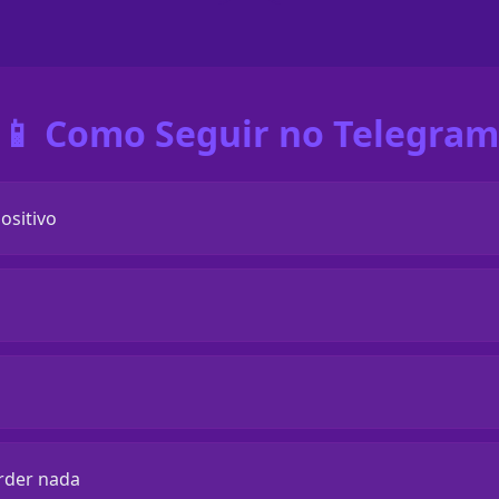
📱 Como Seguir no Telegram
ositivo
erder nada