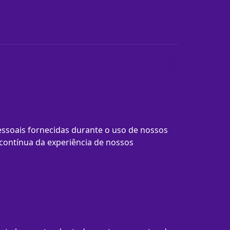
essoais fornecidas durante o uso de nossos
 contínua da experiência de nossos