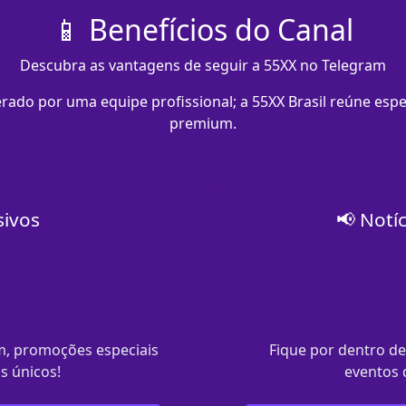
📱 Benefícios do Canal
Descubra as vantagens de seguir a 55XX no Telegram
rado por uma equipe profissional; a 55XX Brasil reúne espec
premium.
sivos
📢 Notí
m, promoções especiais
Fique por dentro d
s únicos!
eventos 