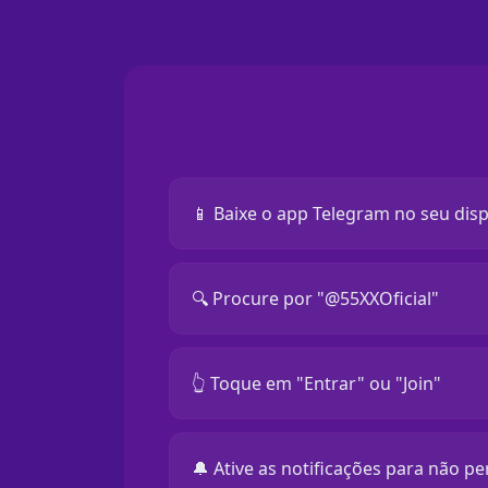
📱 Baixe o app Telegram no seu disp
🔍 Procure por "@55XXOficial"
👆 Toque em "Entrar" ou "Join"
🔔 Ative as notificações para não p