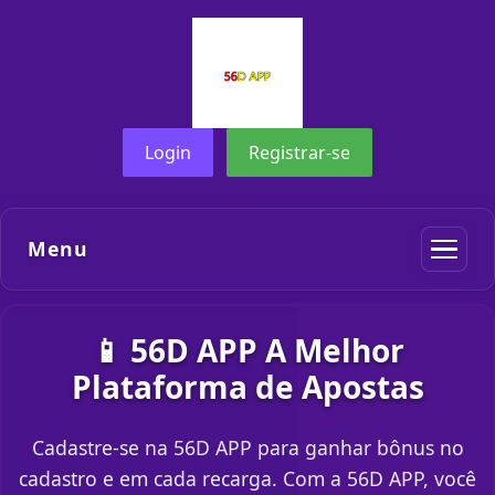
Login
Registrar-se
Menu
📱 56D APP A Melhor
Plataforma de Apostas
Cadastre-se na 56D APP para ganhar bônus no
cadastro e em cada recarga. Com a 56D APP, você