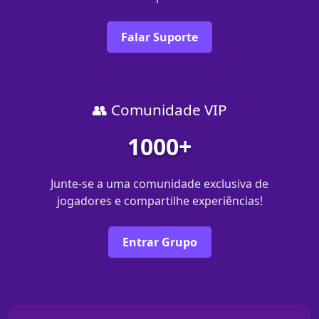
Falar Suporte
👥 Comunidade VIP
1000+
Junte-se a uma comunidade exclusiva de
jogadores e compartilhe experiências!
Entrar Grupo