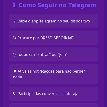
📱 Como Seguir no Telegram
📱 Baixe o app Telegram no seu dispositivo
🔍 Procure por "@56D APPOficial"
👆 Toque em "Entrar" ou "Join"
🔔 Ative as notificações para não perder
nada
💬 Participe das conversas e interaja