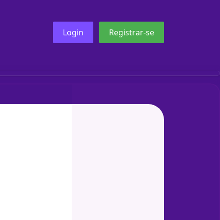
Login
Registrar-se