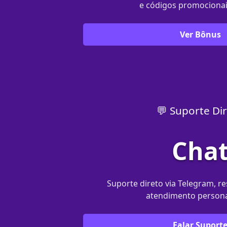
e códigos promocionai
Ver Bônus
💬 Suporte Di
Cha
Suporte direto via Telegram, r
atendimento persona
Falar Suport