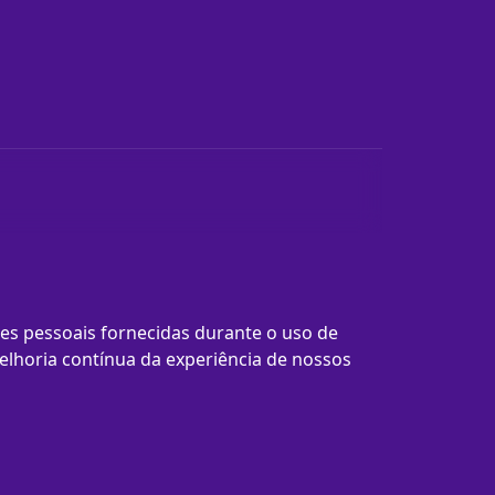
es pessoais fornecidas durante o uso de
elhoria contínua da experiência de nossos