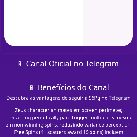
📱 Canal Oficial no Telegram!
📱 Benefícios do Canal
Descubra as vantagens de seguir a 56Pg no Telegram
Zeus character animates em screen perimeter,
intervening periodically para trigger multipliers mesmo
em non-winning spins, reduzindo variance perception.
Free Spins (4+ scatters award 15 spins) incluem