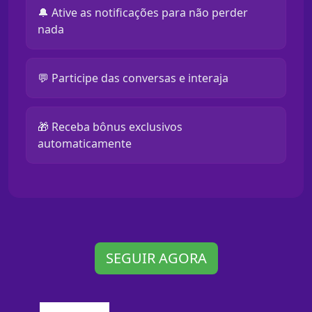
🔔 Ative as notificações para não perder
nada
💬 Participe das conversas e interaja
🎁 Receba bônus exclusivos
automaticamente
SEGUIR AGORA