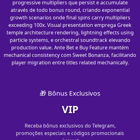
progressive multipliers que persist e accumulate
através de todo bonus round, criando exponential
growth scenarios onde final spins carry multipliers
exceeding 100x. Visual presentation emprega Greek
temple architecture rendering, lightning effects using
particle systems, e orchestral soundtrack elevando
production value. Ante Bet e Buy Feature mantém
mechanical consistency com Sweet Bonanza, facilitando
player migration entre titles related mechanically.
🎁 Bônus Exclusivos
VIP
Receba bônus exclusivos do Telegram,
promoções especiais e códigos promocionais