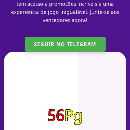
tem acesso a promoções incríveis e uma
experiência de jogo inigualável. Junte-se aos
vencedores agora!
SEGUIR NO TELEGRAM