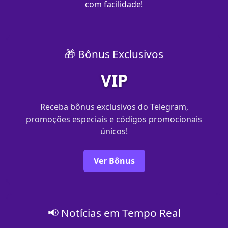
com facilidade!
🎁 Bônus Exclusivos
VIP
Receba bônus exclusivos do Telegram,
promoções especiais e códigos promocionais
únicos!
Ver Bônus
📢 Notícias em Tempo Real