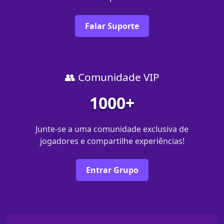
Falar Suporte
👥 Comunidade VIP
1000+
Junte-se a uma comunidade exclusiva de
jogadores e compartilhe experiências!
Entrar Grupo