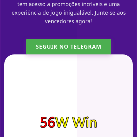
tem acesso a promoções incríveis e uma
experiência de jogo inigualável. Junte-se aos
vencedores agora!
SEGUIR NO TELEGRAM