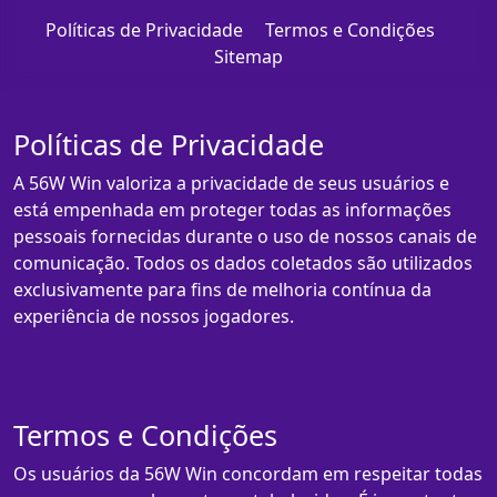
Políticas de Privacidade
Termos e Condições
Sitemap
Políticas de Privacidade
A 56W Win valoriza a privacidade de seus usuários e
está empenhada em proteger todas as informações
pessoais fornecidas durante o uso de nossos canais de
comunicação. Todos os dados coletados são utilizados
exclusivamente para fins de melhoria contínua da
experiência de nossos jogadores.
Termos e Condições
Os usuários da 56W Win concordam em respeitar todas