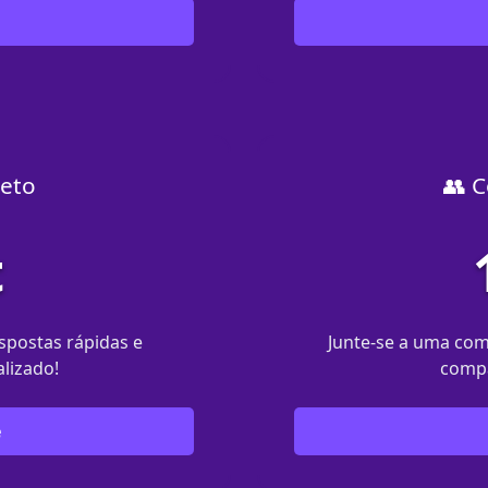
reto
👥 
t
espostas rápidas e
Junte-se a uma com
lizado!
compa
e