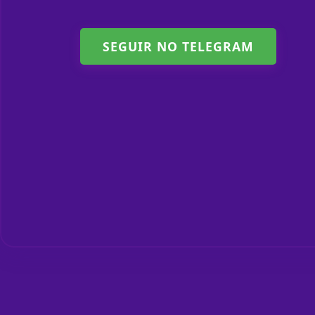
SEGUIR NO TELEGRAM