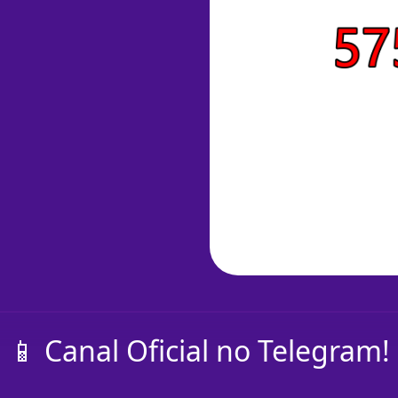
📱 Canal Oficial no Telegram!