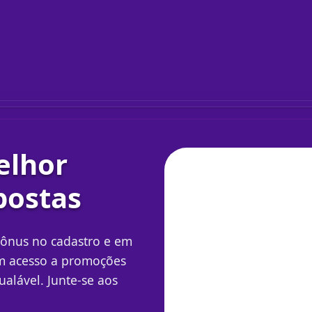
elhor
postas
bônus no cadastro e em
em acesso a promoções
ualável. Junte-se aos