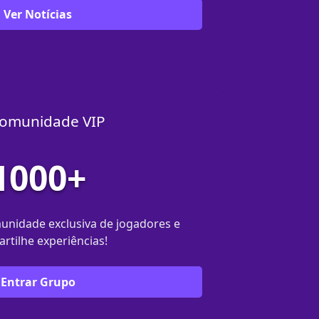
Ver Notícias
Comunidade VIP
1000+
unidade exclusiva de jogadores e
rtilhe experiências!
Entrar Grupo