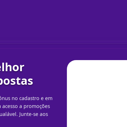
elhor
postas
ônus no cadastro e em
m acesso a promoções
ualável. Junte-se aos