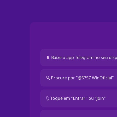
📱 Baixe o app Telegram no seu disp
🔍 Procure por "@5757 WinOficial"
👆 Toque em "Entrar" ou "Join"