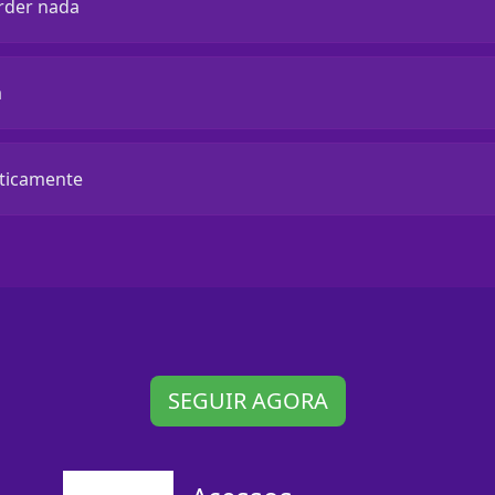
erder nada
a
aticamente
SEGUIR AGORA