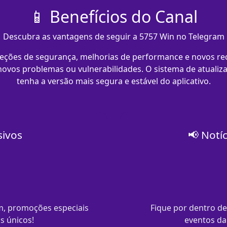
📱 Benefícios do Canal
Descubra as vantagens de seguir a 5757 Win no Telegram
eções de segurança, melhorias de performance e novos re
 novos problemas ou vulnerabilidades. O sistema de atuali
tenha a versão mais segura e estável do aplicativo.
sivos
📢 Notí
m, promoções especiais
Fique por dentro d
s únicos!
eventos da