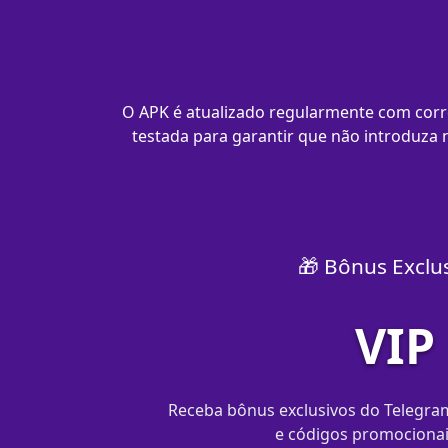
O APK é atualizado regularmente com corr
testada para garantir que não introduza
🎁 Bônus Exclu
VIP
Receba bônus exclusivos do Telegra
e códigos promocionai