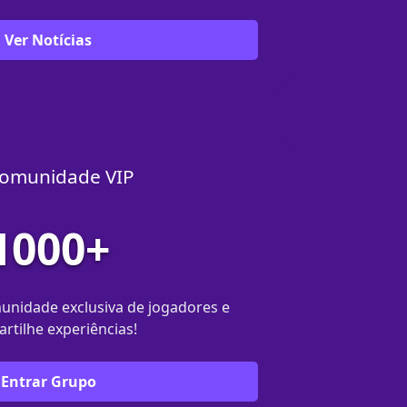
Ver Notícias
Comunidade VIP
1000+
unidade exclusiva de jogadores e
rtilhe experiências!
Entrar Grupo