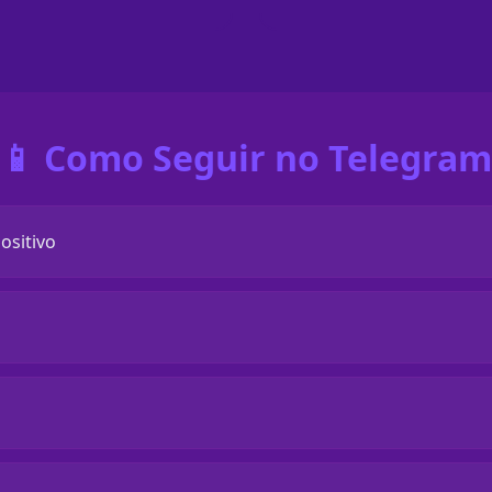
📱 Como Seguir no Telegram
ositivo