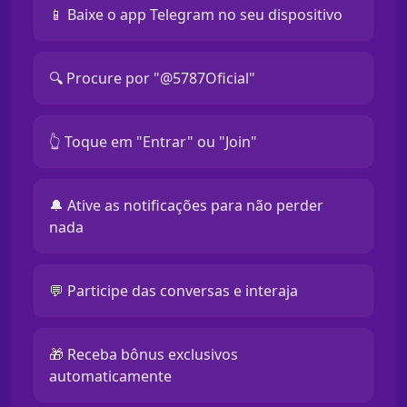
📱 Baixe o app Telegram no seu dispositivo
🔍 Procure por "@5787Oficial"
👆 Toque em "Entrar" ou "Join"
🔔 Ative as notificações para não perder
nada
💬 Participe das conversas e interaja
🎁 Receba bônus exclusivos
automaticamente