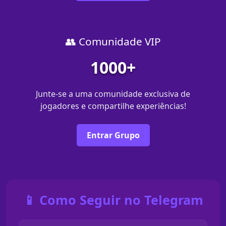
👥 Comunidade VIP
1000+
Junte-se a uma comunidade exclusiva de
jogadores e compartilhe experiências!
Entrar Grupo
📱 Como Seguir no Telegram