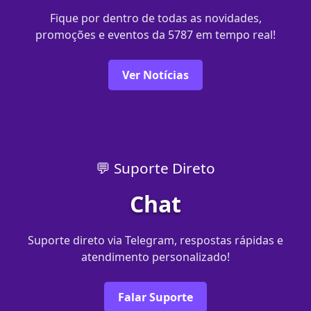
Fique por dentro de todas as novidades,
promoções e eventos da 5787 em tempo real!
Ver Notícias
💬 Suporte Direto
Chat
Suporte direto via Telegram, respostas rápidas e
atendimento personalizado!
Falar Suporte