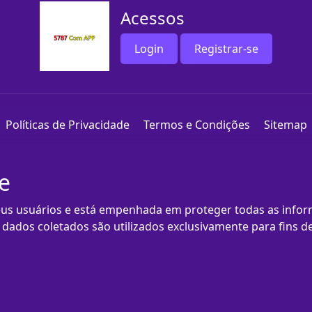
Acessos
Login
Registrar-se
Políticas de Privacidade
Termos e Condições
Sitemap
de
seus usuários e está empenhada em proteger todas as infor
dados coletados são utilizados exclusivamente para fins d