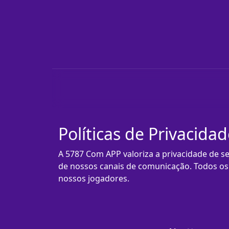
Políticas de Privacida
A 5787 Com APP valoriza a privacidade de 
de nossos canais de comunicação. Todos os 
nossos jogadores.