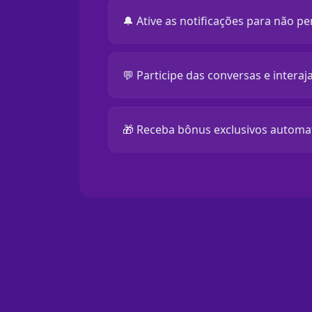
🔔 Ative as notificações para não p
💬 Participe das conversas e interaj
🎁 Receba bônus exclusivos autom