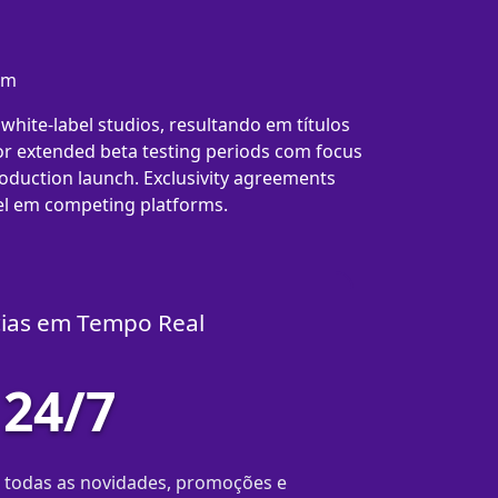
am
white-label studios, resultando em títulos
r extended beta testing periods com focus
duction launch. Exclusivity agreements
vel em competing platforms.
cias em Tempo Real
24/7
e todas as novidades, promoções e