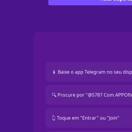
📱 Baixe o app Telegram no seu disp
🔍 Procure por "@5787 Com APPOfic
👆 Toque em "Entrar" ou "Join"