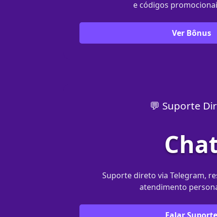
e códigos promocionai
Ver Bônus
💬 Suporte Di
Cha
Suporte direto via Telegram, r
atendimento persona
Falar Suport