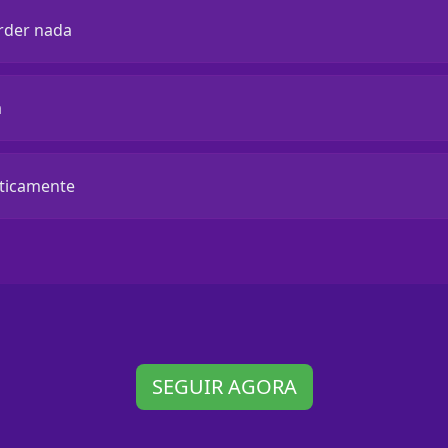
erder nada
a
aticamente
SEGUIR AGORA