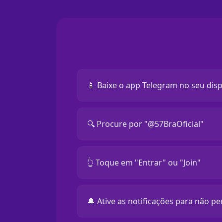
📱 Baixe o app Telegram no seu disp
🔍 Procure por "@57BraOficial"
👆 Toque em "Entrar" ou "Join"
🔔 Ative as notificações para não p