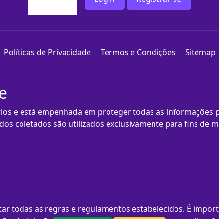
Políticas de Privacidade
Termos e Condições
Sitemap
de
ários e está empenhada em proteger todas as informações 
os coletados são utilizados exclusivamente para fins de m
r todas as regras e regulamentos estabelecidos. É import