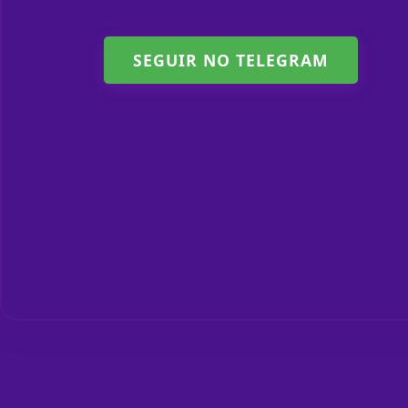
SEGUIR NO TELEGRAM