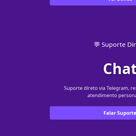
💬 Suporte Di
Cha
Suporte direto via Telegram, r
atendimento persona
Falar Suport