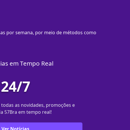
7 dias por semana, por meio de métodos como
cias em Tempo Real
24/7
e todas as novidades, promoções e
da 57Bra em tempo real!
Ver Notícias