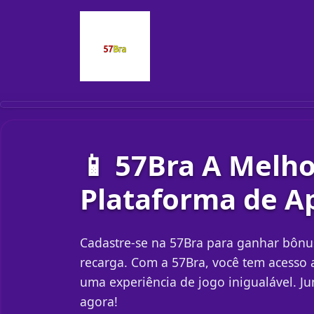
📱 57Bra A Melh
Plataforma de A
Cadastre-se na 57Bra para ganhar bônu
recarga. Com a 57Bra, você tem acesso 
uma experiência de jogo inigualável. J
agora!