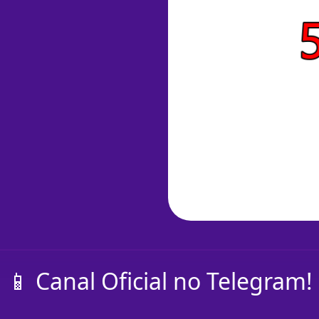
📱 Canal Oficial no Telegram!