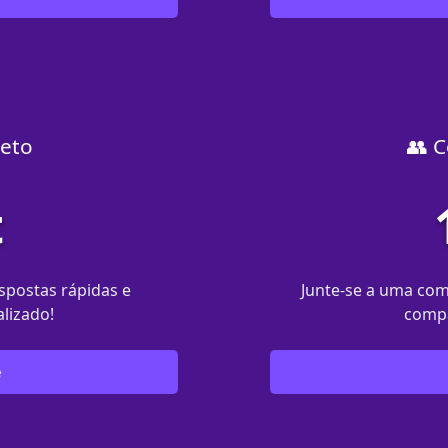
reto
👥 
t
espostas rápidas e
Junte-se a uma com
lizado!
compa
e