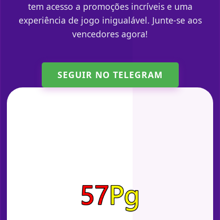
tem acesso a promoções incríveis e uma
experiência de jogo inigualável. Junte-se aos
vencedores agora!
SEGUIR NO TELEGRAM