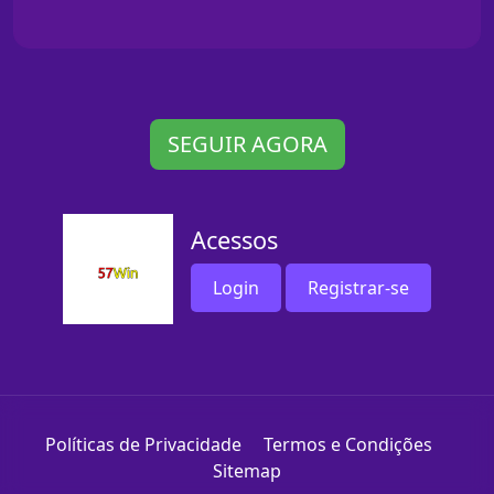
SEGUIR AGORA
Acessos
Login
Registrar-se
Políticas de Privacidade
Termos e Condições
Sitemap