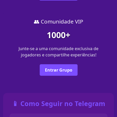
👥 Comunidade VIP
1000+
Junte-se a uma comunidade exclusiva de
jogadores e compartilhe experiências!
Entrar Grupo
📱 Como Seguir no Telegram