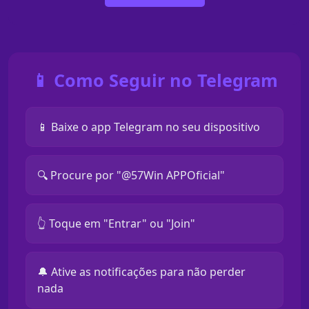
📱 Como Seguir no Telegram
📱 Baixe o app Telegram no seu dispositivo
🔍 Procure por "@57Win APPOficial"
👆 Toque em "Entrar" ou "Join"
🔔 Ative as notificações para não perder
nada