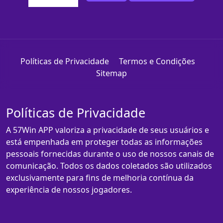
Políticas de Privacidade
Termos e Condições
Sitemap
Políticas de Privacidade
A 57Win APP valoriza a privacidade de seus usuários e
está empenhada em proteger todas as informações
pessoais fornecidas durante o uso de nossos canais de
comunicação. Todos os dados coletados são utilizados
exclusivamente para fins de melhoria contínua da
experiência de nossos jogadores.