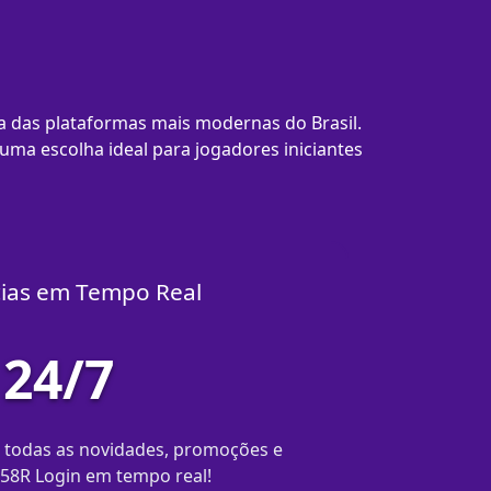
a das plataformas mais modernas do Brasil.
uma escolha ideal para jogadores iniciantes
cias em Tempo Real
24/7
e todas as novidades, promoções e
 58R Login em tempo real!