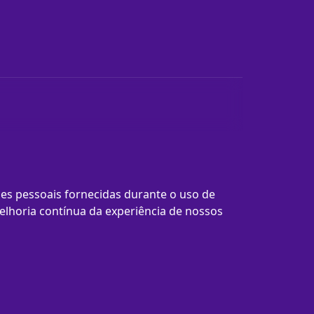
es pessoais fornecidas durante o uso de
elhoria contínua da experiência de nossos