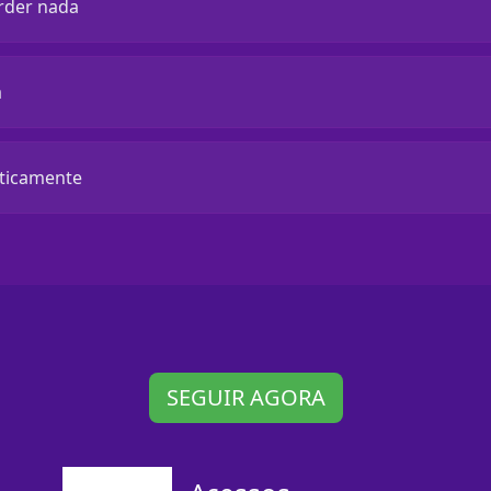
erder nada
a
aticamente
SEGUIR AGORA