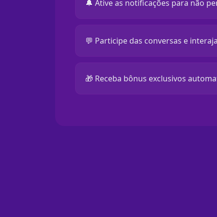
🔔 Ative as notificações para não p
💬 Participe das conversas e interaj
🎁 Receba bônus exclusivos autom