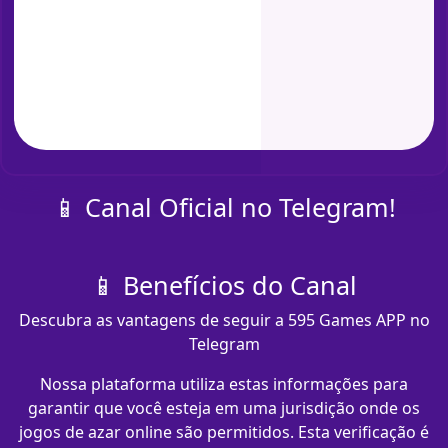
📱 Canal Oficial no Telegram!
📱 Benefícios do Canal
Descubra as vantagens de seguir a 595 Games APP no
Telegram
Nossa plataforma utiliza estas informações para
garantir que você esteja em uma jurisdição onde os
jogos de azar online são permitidos. Esta verificação é