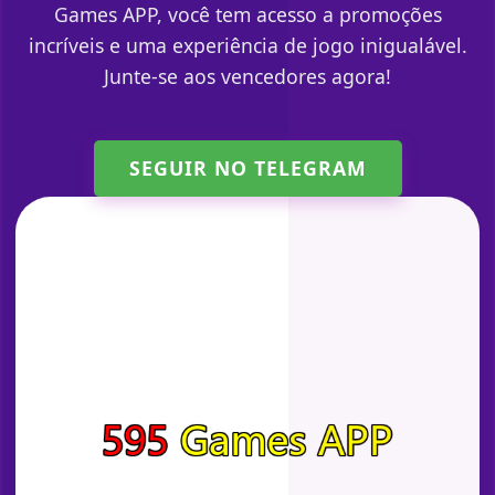
Games APP, você tem acesso a promoções
incríveis e uma experiência de jogo inigualável.
Junte-se aos vencedores agora!
SEGUIR NO TELEGRAM