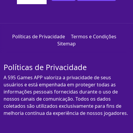
Políticas de Privacidade
Termos e Condições
Sitemap
Políticas de Privacidade
A 595 Games APP valoriza a privacidade de seus
usuários e está empenhada em proteger todas as
informações pessoais fornecidas durante o uso de
nossos canais de comunicação. Todos os dados
coletados são utilizados exclusivamente para fins de
melhoria contínua da experiência de nossos jogadores.