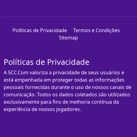
Políticas de Privacidade
Termos e Condições
Sitemap
Políticas de Privacidade
A 5CC.Com valoriza a privacidade de seus usuários e
está empenhada em proteger todas as informações
pessoais fornecidas durante o uso de nossos canais de
comunicação. Todos os dados coletados são utilizados
exclusivamente para fins de melhoria contínua da
experiência de nossos jogadores.