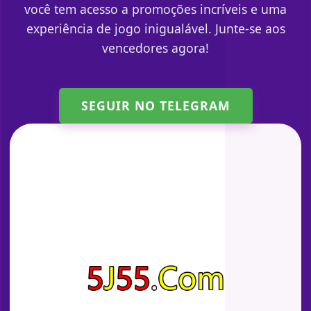
você tem acesso a promoções incríveis e uma
experiência de jogo inigualável. Junte-se aos
vencedores agora!
SEGUIR NO TELEGRAM