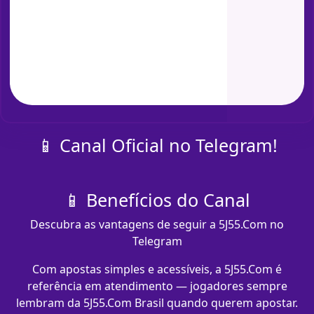
📱 Canal Oficial no Telegram!
📱 Benefícios do Canal
Descubra as vantagens de seguir a 5J55.Com no
Telegram
Com apostas simples e acessíveis, a 5J55.Com é
referência em atendimento — jogadores sempre
lembram da 5J55.Com Brasil quando querem apostar.