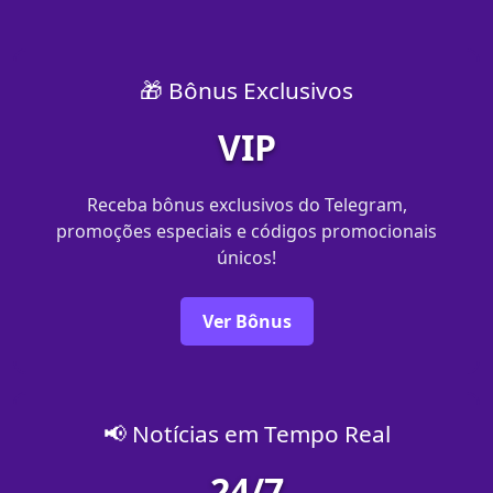
🎁 Bônus Exclusivos
VIP
Receba bônus exclusivos do Telegram,
promoções especiais e códigos promocionais
únicos!
Ver Bônus
📢 Notícias em Tempo Real
24/7