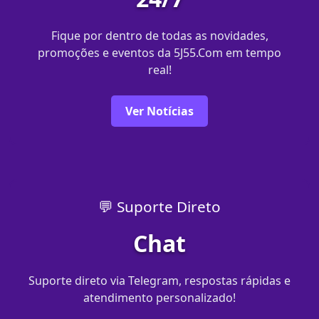
Fique por dentro de todas as novidades,
promoções e eventos da 5J55.Com em tempo
real!
Ver Notícias
💬 Suporte Direto
Chat
Suporte direto via Telegram, respostas rápidas e
atendimento personalizado!