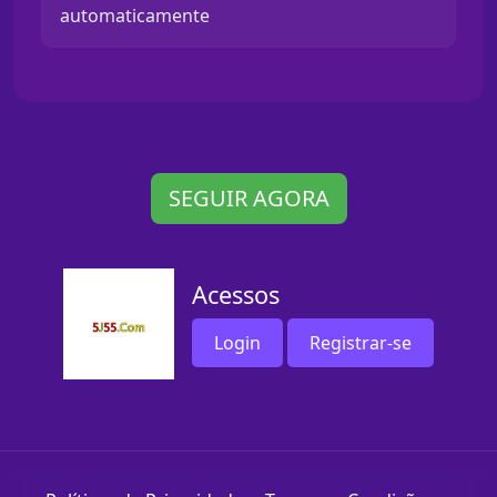
automaticamente
SEGUIR AGORA
Acessos
Login
Registrar-se