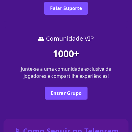
Falar Suporte
👥 Comunidade VIP
1000+
Junte-se a uma comunidade exclusiva de
jogadores e compartilhe experiências!
Entrar Grupo
📱 Como Seguir no Telegram