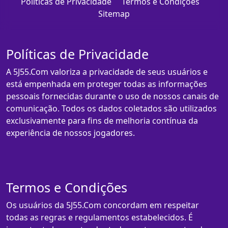
Políticas de Privacidade
Termos e Condições
Sitemap
Políticas de Privacidade
A 5J55.Com valoriza a privacidade de seus usuários e
está empenhada em proteger todas as informações
pessoais fornecidas durante o uso de nossos canais de
comunicação. Todos os dados coletados são utilizados
exclusivamente para fins de melhoria contínua da
experiência de nossos jogadores.
Termos e Condições
Os usuários da 5J55.Com concordam em respeitar
todas as regras e regulamentos estabelecidos. É