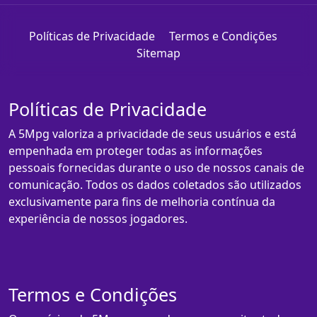
Políticas de Privacidade
Termos e Condições
Sitemap
Políticas de Privacidade
A 5Mpg valoriza a privacidade de seus usuários e está
empenhada em proteger todas as informações
pessoais fornecidas durante o uso de nossos canais de
comunicação. Todos os dados coletados são utilizados
exclusivamente para fins de melhoria contínua da
experiência de nossos jogadores.
Termos e Condições