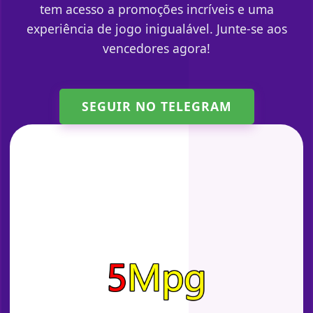
tem acesso a promoções incríveis e uma
experiência de jogo inigualável. Junte-se aos
vencedores agora!
SEGUIR NO TELEGRAM