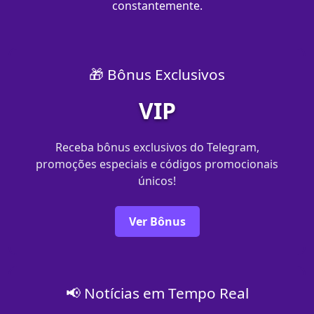
constantemente.
🎁 Bônus Exclusivos
VIP
Receba bônus exclusivos do Telegram,
promoções especiais e códigos promocionais
únicos!
Ver Bônus
📢 Notícias em Tempo Real