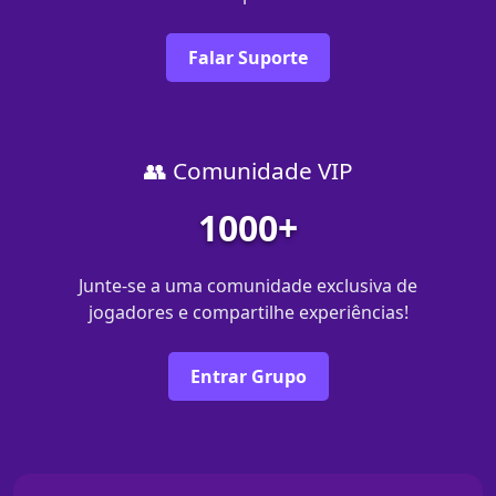
Falar Suporte
👥 Comunidade VIP
1000+
Junte-se a uma comunidade exclusiva de
jogadores e compartilhe experiências!
Entrar Grupo