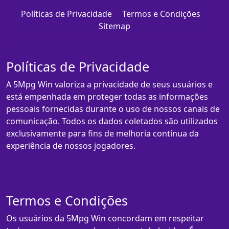
Políticas de Privacidade
Termos e Condições
Sitemap
Políticas de Privacidade
A 5Mpg Win valoriza a privacidade de seus usuários e
está empenhada em proteger todas as informações
pessoais fornecidas durante o uso de nossos canais de
comunicação. Todos os dados coletados são utilizados
exclusivamente para fins de melhoria contínua da
experiência de nossos jogadores.
Termos e Condições
Os usuários da 5Mpg Win concordam em respeitar