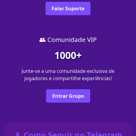
Falar Suporte
👥 Comunidade VIP
1000+
Junte-se a uma comunidade exclusiva de
jogadores e compartilhe experiências!
Entrar Grupo
📱 Como Seguir no Telegram