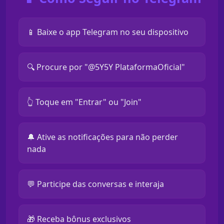
📱 Baixe o app Telegram no seu dispositivo
🔍 Procure por "@5Y5Y PlataformaOficial"
👆 Toque em "Entrar" ou "Join"
🔔 Ative as notificações para não perder
nada
💬 Participe das conversas e interaja
🎁 Receba bônus exclusivos