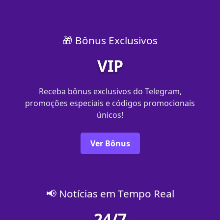
🎁 Bônus Exclusivos
VIP
Receba bônus exclusivos do Telegram,
promoções especiais e códigos promocionais
únicos!
Ver Bônus
📢 Notícias em Tempo Real
24/7