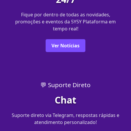
Fique por dentro de todas as novidades,
promoções e eventos da 5Y5Y Plataforma em
tempo real!
Ver Notícias
💬 Suporte Direto
Chat
Suporte direto via Telegram, respostas rápidas e
atendimento personalizado!