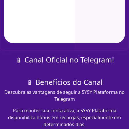
📱 Canal Oficial no Telegram!
📱 Benefícios do Canal
Descubra as vantagens de seguir a 5Y5Y Plataforma no
Telegram
Para manter sua conta ativa, a 5Y5Y Plataforma
disponibiliza bônus em recargas, especialmente em
determinados dias.