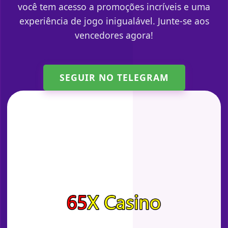
você tem acesso a promoções incríveis e uma
experiência de jogo inigualável. Junte-se aos
vencedores agora!
SEGUIR NO TELEGRAM