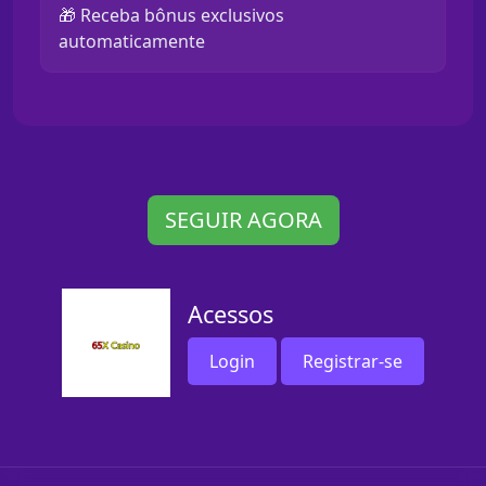
🎁 Receba bônus exclusivos
automaticamente
SEGUIR AGORA
Acessos
Login
Registrar-se