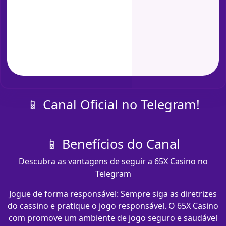
📱 Canal Oficial no Telegram!
📱 Benefícios do Canal
Descubra as vantagens de seguir a 65X Casino no
Telegram
Jogue de forma responsável: Sempre siga as diretrizes
do cassino e pratique o jogo responsável. O 65X Casino
com​ promove um ambiente de jogo seguro e saudável