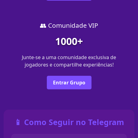
👥 Comunidade VIP
1000+
Junte-se a uma comunidade exclusiva de
jogadores e compartilhe experiências!
Entrar Grupo
📱 Como Seguir no Telegram