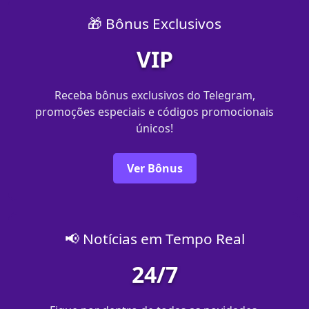
🎁 Bônus Exclusivos
VIP
Receba bônus exclusivos do Telegram,
promoções especiais e códigos promocionais
únicos!
Ver Bônus
📢 Notícias em Tempo Real
24/7