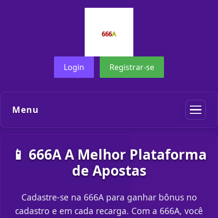
Login
Registrar-se
Menu
📱 666A A Melhor Plataforma
de Apostas
Cadastre-se na 666A para ganhar bônus no
cadastro e em cada recarga. Com a 666A, você