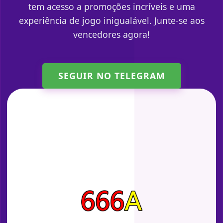
tem acesso a promoções incríveis e uma
experiência de jogo inigualável. Junte-se aos
vencedores agora!
SEGUIR NO TELEGRAM