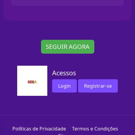
SEGUIR AGORA
Acessos
Login
Registrar-se
Políticas de Privacidade
Termos e Condições