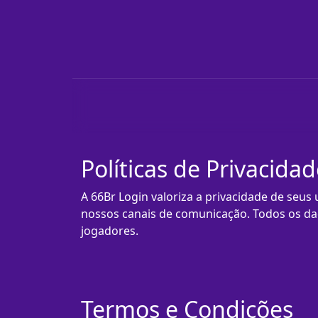
Políticas de Privacida
A 66Br Login valoriza a privacidade de seu
nossos canais de comunicação. Todos os dad
jogadores.
Termos e Condições