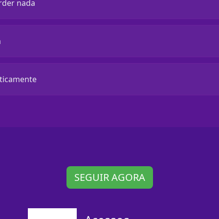
erder nada
a
aticamente
SEGUIR AGORA