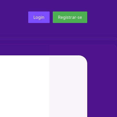
Login
Registrar-se