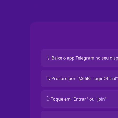
📱 Baixe o app Telegram no seu disp
🔍 Procure por "@66Br LoginOficial"
👆 Toque em "Entrar" ou "Join"