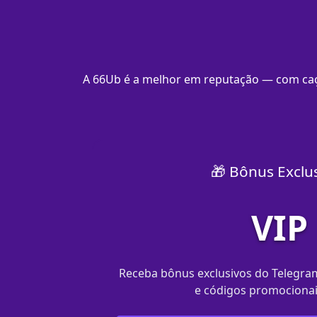
A 66Ub é a melhor em reputação — com caça-
🎁 Bônus Exclu
VIP
Receba bônus exclusivos do Telegra
e códigos promocionai