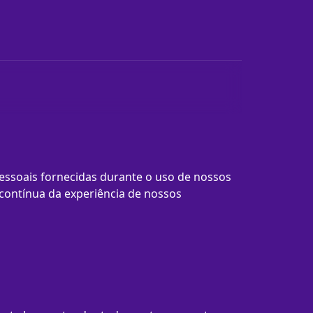
essoais fornecidas durante o uso de nossos
 contínua da experiência de nossos