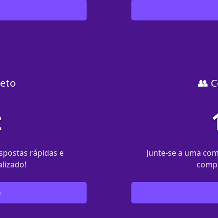
reto
👥 
t
espostas rápidas e
Junte-se a uma com
lizado!
compa
e