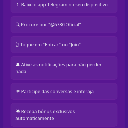
📱 Baixe o app Telegram no seu dispositivo
🔍 Procure por "@678GOficial"
👆 Toque em "Entrar" ou "Join"
🔔 Ative as notificações para não perder
nada
💬 Participe das conversas e interaja
🎁 Receba bônus exclusivos
automaticamente