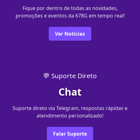
Fique por dentro de todas as novidades,
promoções e eventos da 678G em tempo real!
Ver Notícias
💬 Suporte Direto
Chat
Suporte direto via Telegram, respostas rápidas e
atendimento personalizado!
Falar Suporte