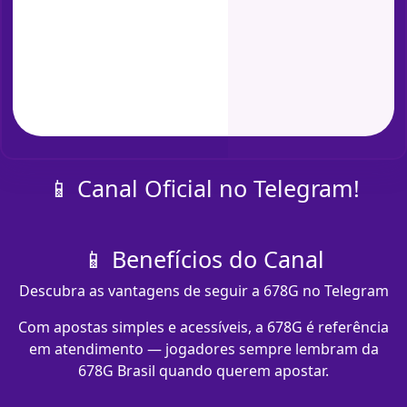
📱 Canal Oficial no Telegram!
📱 Benefícios do Canal
Descubra as vantagens de seguir a 678G no Telegram
Com apostas simples e acessíveis, a 678G é referência
em atendimento — jogadores sempre lembram da
678G Brasil quando querem apostar.