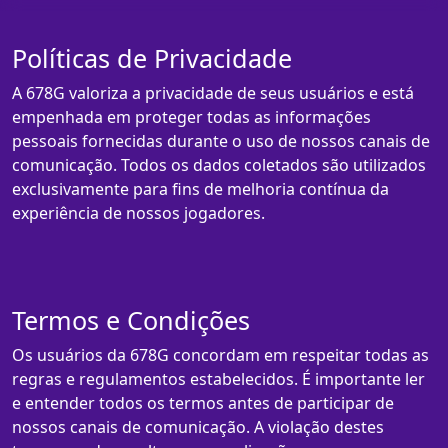
Políticas de Privacidade
A 678G valoriza a privacidade de seus usuários e está
empenhada em proteger todas as informações
pessoais fornecidas durante o uso de nossos canais de
comunicação. Todos os dados coletados são utilizados
exclusivamente para fins de melhoria contínua da
experiência de nossos jogadores.
Termos e Condições
Os usuários da 678G concordam em respeitar todas as
regras e regulamentos estabelecidos. É importante ler
e entender todos os termos antes de participar de
nossos canais de comunicação. A violação destes