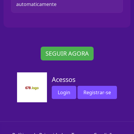
automaticamente
SEGUIR AGORA
Acessos
Login
Registrar-se