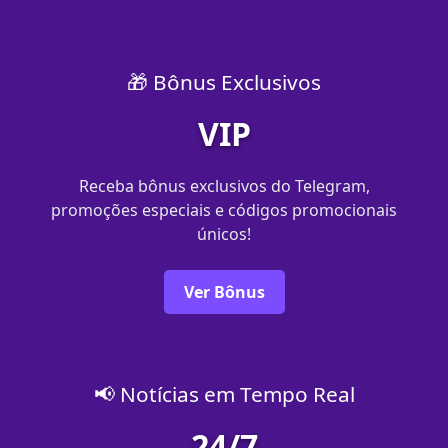
🎁 Bônus Exclusivos
VIP
Receba bônus exclusivos do Telegram,
promoções especiais e códigos promocionais
únicos!
Ver Bônus
📢 Notícias em Tempo Real
24/7