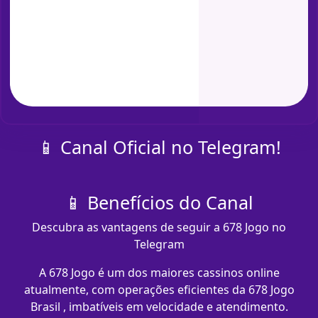
📱 Canal Oficial no Telegram!
📱 Benefícios do Canal
Descubra as vantagens de seguir a 678 Jogo no
Telegram
A 678 Jogo é um dos maiores cassinos online
atualmente, com operações eficientes da 678 Jogo
Brasil , imbatíveis em velocidade e atendimento.