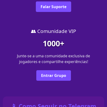
Falar Suporte
👥 Comunidade VIP
1000+
Junte-se a uma comunidade exclusiva de
jogadores e compartilhe experiências!
Entrar Grupo
📱 Como Seguir no Telegram