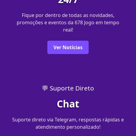
Fique por dentro de todas as novidades,
promoções e eventos da 678 Jogo em tempo
real!
Ver Notícias
💬 Suporte Direto
Chat
Suporte direto via Telegram, respostas rápidas e
atendimento personalizado!