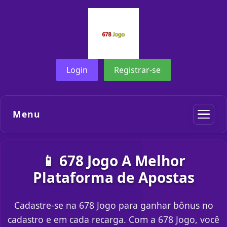
Login
Registrar-se
Menu
📱 678 Jogo A Melhor
Plataforma de Apostas
Cadastre-se na 678 Jogo para ganhar bônus no
cadastro e em cada recarga. Com a 678 Jogo, você