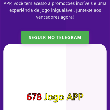
APP, você tem acesso a promoções incríveis e uma
experiência de jogo inigualável. Junte-se aos
vencedores agora!
SEGUIR NO TELEGRAM