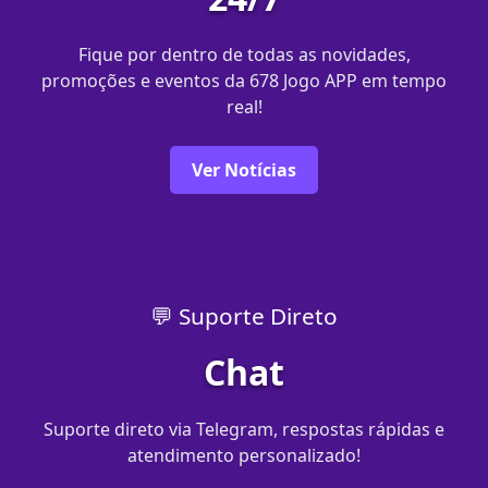
Fique por dentro de todas as novidades,
promoções e eventos da 678 Jogo APP em tempo
real!
Ver Notícias
💬 Suporte Direto
Chat
Suporte direto via Telegram, respostas rápidas e
atendimento personalizado!