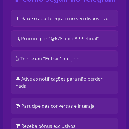
📱 Baixe o app Telegram no seu dispositivo
🔍 Procure por "@678 Jogo APPOficial"
👆 Toque em "Entrar" ou "Join"
🔔 Ative as notificações para não perder
nada
💬 Participe das conversas e interaja
🎁 Receba bônus exclusivos