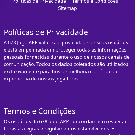
Políticas de Privacidade
Termos e Condições
Sitemap
Políticas de Privacidade
A 678 Jogo APP valoriza a privacidade de seus usuários
e está empenhada em proteger todas as informações
pessoais fornecidas durante o uso de nossos canais de
comunicação. Todos os dados coletados são utilizados
exclusivamente para fins de melhoria contínua da
experiência de nossos jogadores.
Termos e Condições
Os usuários da 678 Jogo APP concordam em respeitar
todas as regras e regulamentos estabelecidos. É