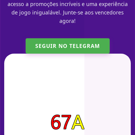
acesso a promoções incríveis e uma experiência
de jogo inigualável. Junte-se aos vencedores
agora!
SEGUIR NO TELEGRAM