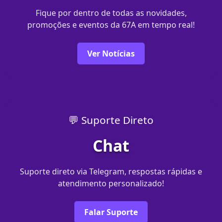
Fique por dentro de todas as novidades,
promoções e eventos da 67A em tempo real!
Ver Notícias
💬 Suporte Direto
Chat
Suporte direto via Telegram, respostas rápidas e
atendimento personalizado!
Falar Suporte