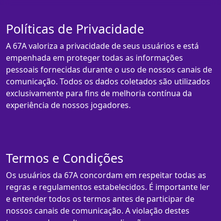
Políticas de Privacidade
A 67A valoriza a privacidade de seus usuários e está
empenhada em proteger todas as informações
pessoais fornecidas durante o uso de nossos canais de
comunicação. Todos os dados coletados são utilizados
exclusivamente para fins de melhoria contínua da
experiência de nossos jogadores.
Termos e Condições
Os usuários da 67A concordam em respeitar todas as
regras e regulamentos estabelecidos. É importante ler
e entender todos os termos antes de participar de
nossos canais de comunicação. A violação destes