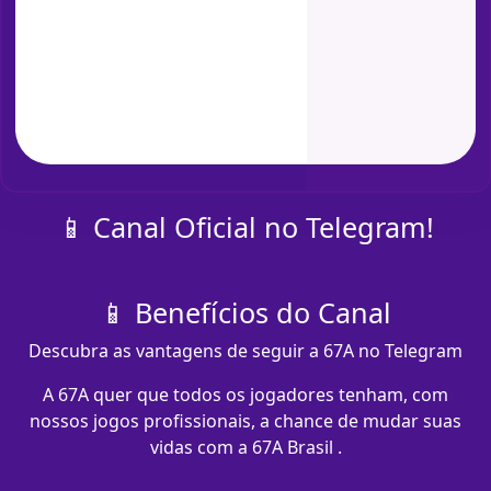
📱 Canal Oficial no Telegram!
📱 Benefícios do Canal
Descubra as vantagens de seguir a 67A no Telegram
A 67A quer que todos os jogadores tenham, com
nossos jogos profissionais, a chance de mudar suas
vidas com a 67A Brasil .