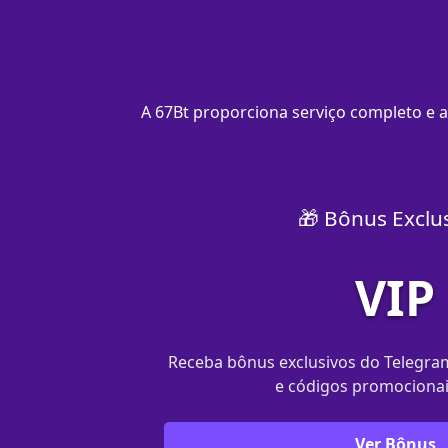
A 67Bt proporciona serviço completo e 
🎁 Bônus Exclu
VIP
Receba bônus exclusivos do Telegra
e códigos promocionai
Ver Bônus