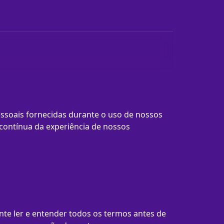
essoais fornecidas durante o uso de nossos
 contínua da experiência de nossos
nte ler e entender todos os termos antes de