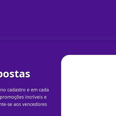
postas
 no cadastro e em cada
 promoções incríveis e
unte-se aos vencedores