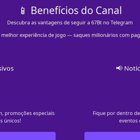
📱 Benefícios do Canal
Descubra as vantagens de seguir a 67Bt no Telegram
a melhor experiência de jogo — saques milionários com pa
sivos
📢 Notí
m, promoções especiais
Fique por dentro d
s únicos!
eventos 