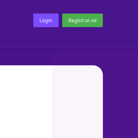
Login
Registrar-se