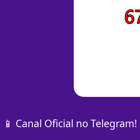
📱 Canal Oficial no Telegram!