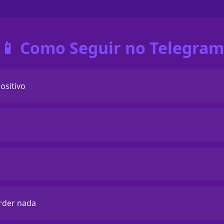
📱 Como Seguir no Telegram
ositivo
erder nada