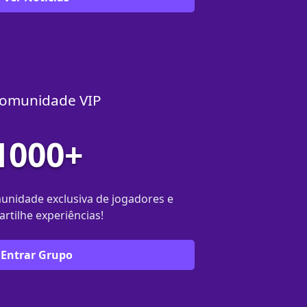
Comunidade VIP
1000+
unidade exclusiva de jogadores e
rtilhe experiências!
Entrar Grupo