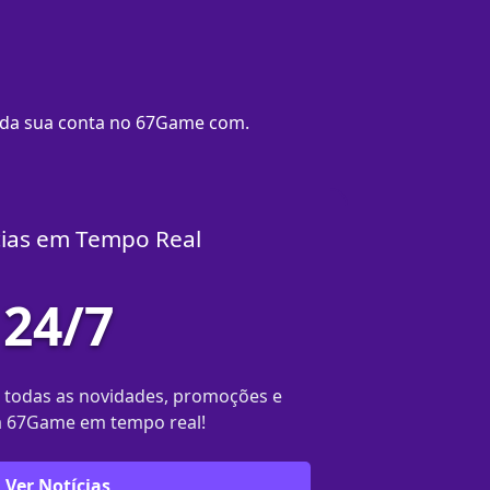
a da sua conta no 67Game com​.
cias em Tempo Real
24/7
e todas as novidades, promoções e
a 67Game em tempo real!
Ver Notícias