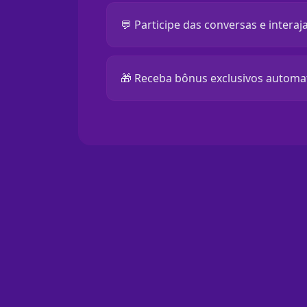
💬 Participe das conversas e interaj
🎁 Receba bônus exclusivos autom