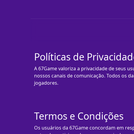
Políticas de Privacida
A 67Game valoriza a privacidade de seus u
nossos canais de comunicação. Todos os dad
jogadores.
Termos e Condições
Os usuários da 67Game concordam em respei