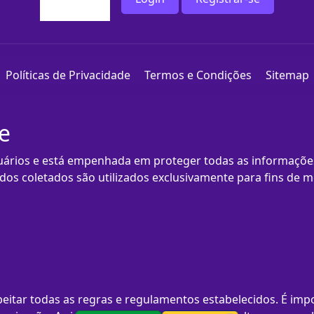
Políticas de Privacidade
Termos e Condições
Sitemap
de
suários e está empenhada em proteger todas as informaçõe
os coletados são utilizados exclusivamente para fins de m
tar todas as regras e regulamentos estabelecidos. É impo