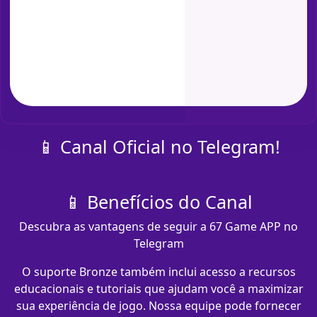
📱 Canal Oficial no Telegram!
📱 Benefícios do Canal
Descubra as vantagens de seguir a 67 Game APP no
Telegram
O suporte Bronze também inclui acesso a recursos
educacionais e tutoriais que ajudam você a maximizar
sua experiência de jogo. Nossa equipe pode fornecer