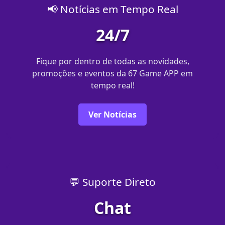
📢 Notícias em Tempo Real
24/7
Fique por dentro de todas as novidades,
promoções e eventos da 67 Game APP em
tempo real!
Ver Notícias
💬 Suporte Direto
Chat