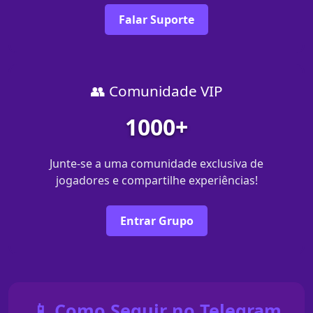
Falar Suporte
👥 Comunidade VIP
1000+
Junte-se a uma comunidade exclusiva de
jogadores e compartilhe experiências!
Entrar Grupo
📱 Como Seguir no Telegram