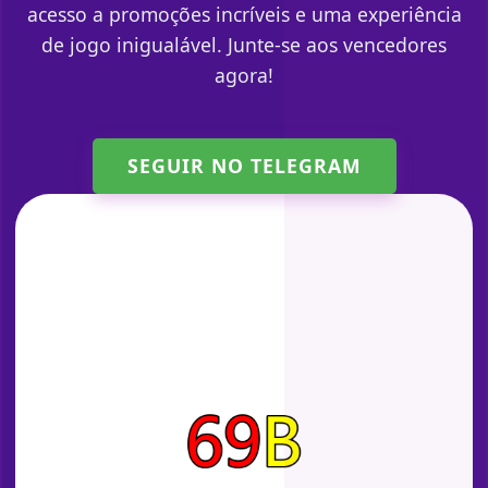
acesso a promoções incríveis e uma experiência
de jogo inigualável. Junte-se aos vencedores
agora!
SEGUIR NO TELEGRAM