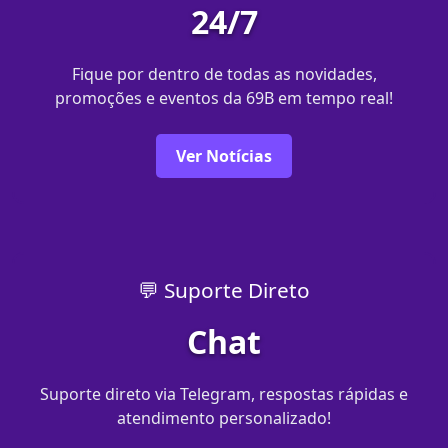
24/7
Fique por dentro de todas as novidades,
promoções e eventos da 69B em tempo real!
Ver Notícias
💬 Suporte Direto
Chat
Suporte direto via Telegram, respostas rápidas e
atendimento personalizado!