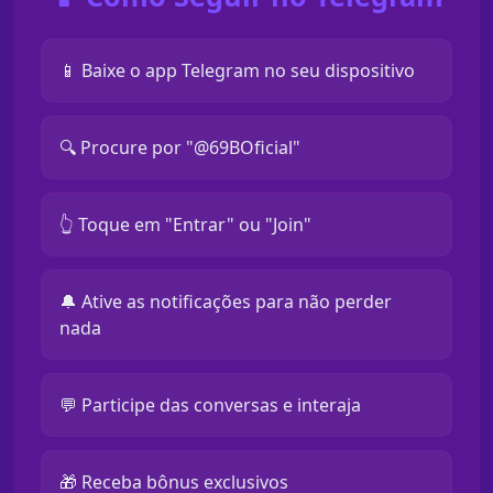
📱 Baixe o app Telegram no seu dispositivo
🔍 Procure por "@69BOficial"
👆 Toque em "Entrar" ou "Join"
🔔 Ative as notificações para não perder
nada
💬 Participe das conversas e interaja
🎁 Receba bônus exclusivos