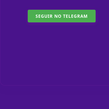
SEGUIR NO TELEGRAM