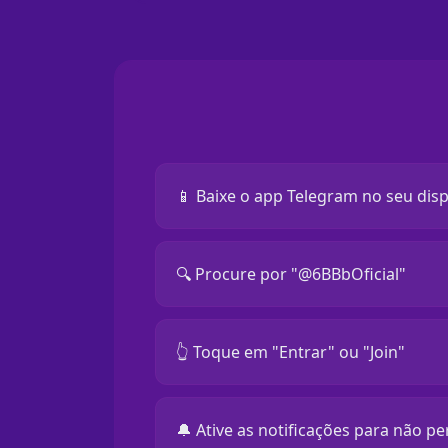
📱 Baixe o app Telegram no seu disp
🔍 Procure por "@6BBbOficial"
👆 Toque em "Entrar" ou "Join"
🔔 Ative as notificações para não p