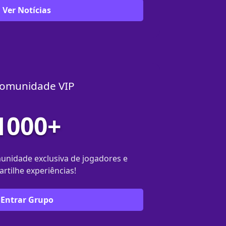
Ver Notícias
Comunidade VIP
1000+
unidade exclusiva de jogadores e
rtilhe experiências!
Entrar Grupo