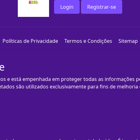
Login
Registrar-se
Políticas de Privacidade
Termos e Condições
Sitemap
de
rios e está empenhada em proteger todas as informações p
tados são utilizados exclusivamente para fins de melhoria