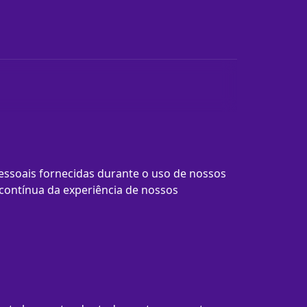
essoais fornecidas durante o uso de nossos
 contínua da experiência de nossos