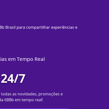
 Brasil para compartilhar experiências e
cias em Tempo Real
24/7
e todas as novidades, promoções e
da 6BBb em tempo real!