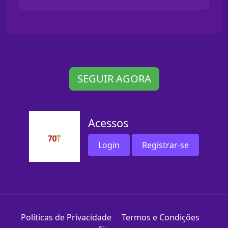
SEGUIR AGORA
Acessos
Login
Registrar-se
Políticas de Privacidade
Termos e Condições