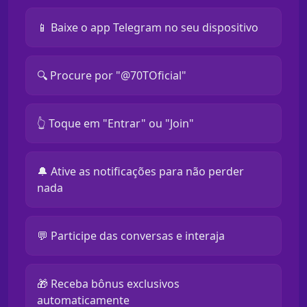
📱 Baixe o app Telegram no seu dispositivo
🔍 Procure por "@70TOficial"
👆 Toque em "Entrar" ou "Join"
🔔 Ative as notificações para não perder
nada
💬 Participe das conversas e interaja
🎁 Receba bônus exclusivos
automaticamente