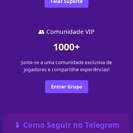
Falar Suporte
👥 Comunidade VIP
1000+
Junte-se a uma comunidade exclusiva de
jogadores e compartilhe experiências!
Entrar Grupo
📱 Como Seguir no Telegram