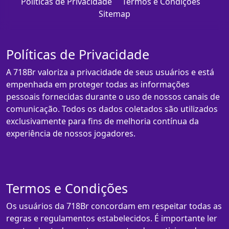
Políticas de Privacidade
Termos e Condições
Sitemap
Políticas de Privacidade
A 718Br valoriza a privacidade de seus usuários e está
empenhada em proteger todas as informações
pessoais fornecidas durante o uso de nossos canais de
comunicação. Todos os dados coletados são utilizados
exclusivamente para fins de melhoria contínua da
experiência de nossos jogadores.
Termos e Condições
Os usuários da 718Br concordam em respeitar todas as
regras e regulamentos estabelecidos. É importante ler