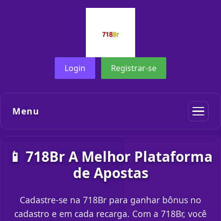
Login
Registrar-se
Menu
📱 718Br A Melhor Plataforma
de Apostas
Cadastre-se na 718Br para ganhar bônus no
cadastro e em cada recarga. Com a 718Br, você