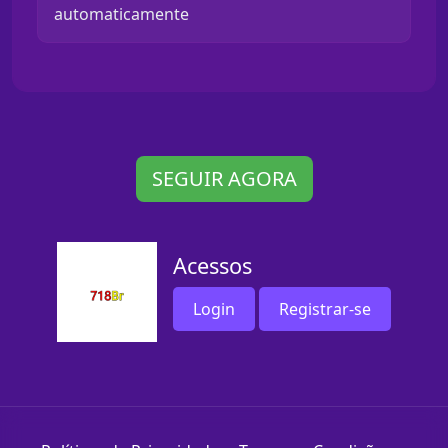
automaticamente
SEGUIR AGORA
Acessos
Login
Registrar-se