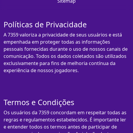
Sitemap
Políticas de Privacidade
A 7359 valoriza a privacidade de seus usuários e está
empenhada em proteger todas as informações
pessoais fornecidas durante o uso de nossos canais de
comunicação. Todos os dados coletados são utilizados
exclusivamente para fins de melhoria contínua da
experiência de nossos jogadores.
Termos e Condições
Os usuários da 7359 concordam em respeitar todas as
regras e regulamentos estabelecidos. É importante ler
e entender todos os termos antes de participar de