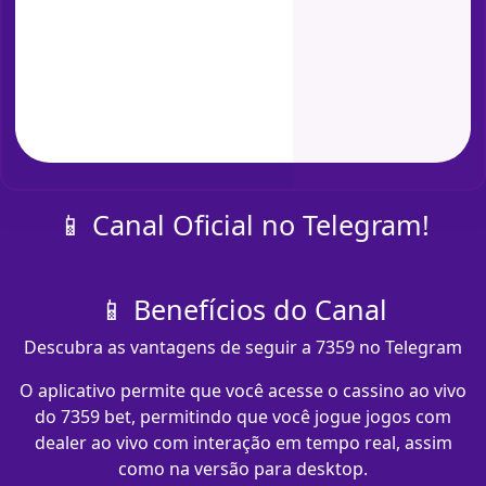
📱 Canal Oficial no Telegram!
📱 Benefícios do Canal
Descubra as vantagens de seguir a 7359 no Telegram
O aplicativo permite que você acesse o cassino ao vivo
do 7359 bet, permitindo que você jogue jogos com
dealer ao vivo com interação em tempo real, assim
como na versão para desktop.