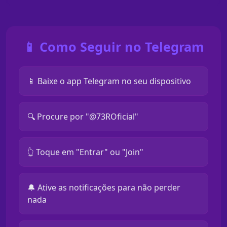
📱 Como Seguir no Telegram
📱 Baixe o app Telegram no seu dispositivo
🔍 Procure por "@73ROficial"
👆 Toque em "Entrar" ou "Join"
🔔 Ative as notificações para não perder
nada