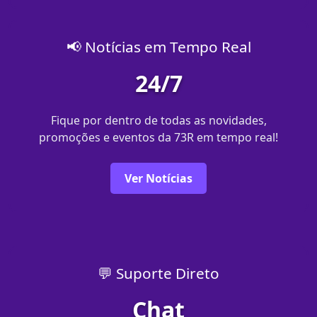
📢 Notícias em Tempo Real
24/7
Fique por dentro de todas as novidades,
promoções e eventos da 73R em tempo real!
Ver Notícias
💬 Suporte Direto
Chat