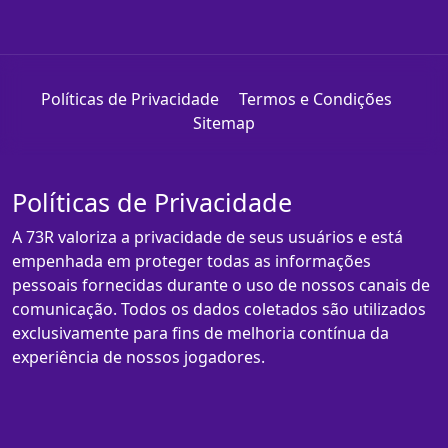
Políticas de Privacidade
Termos e Condições
Sitemap
Políticas de Privacidade
A 73R valoriza a privacidade de seus usuários e está
empenhada em proteger todas as informações
pessoais fornecidas durante o uso de nossos canais de
comunicação. Todos os dados coletados são utilizados
exclusivamente para fins de melhoria contínua da
experiência de nossos jogadores.