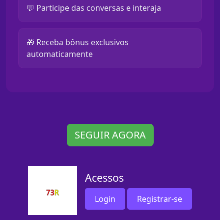
💬 Participe das conversas e interaja
🎁 Receba bônus exclusivos
automaticamente
SEGUIR AGORA
Acessos
Login
Registrar-se